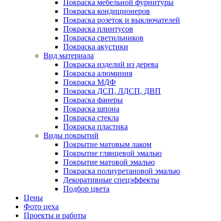
Покраска мебельной фурнитуры
Покраска кондиционеров
Покраска розеток и выключателей
Покраска плинтусов
Покраска светильников
Покраска акустики
Вид материала
Покраска изделий из дерева
Покраска алюминия
Покраска МДФ
Покраска ДСП, ЛДСП, ДВП
Покраска фанеры
Покраска шпона
Покраска стекла
Покраска пластика
Виды покрытий
Покрытие матовым лаком
Покрытие глянцевой эмалью
Покрытие матовой эмалью
Покраска полиуретановой эмалью
Декоративные спецэффекты
Подбор цвета
Цены
Фото цеха
Проекты и работы