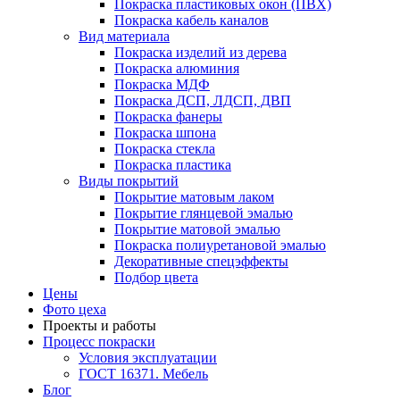
Покраска пластиковых окон (ПВХ)
Покраска кабель каналов
Вид материала
Покраска изделий из дерева
Покраска алюминия
Покраска МДФ
Покраска ДСП, ЛДСП, ДВП
Покраска фанеры
Покраска шпона
Покраска стекла
Покраска пластика
Виды покрытий
Покрытие матовым лаком
Покрытие глянцевой эмалью
Покрытие матовой эмалью
Покраска полиуретановой эмалью
Декоративные спецэффекты
Подбор цвета
Цены
Фото цеха
Проекты и работы
Процесс покраски
Условия эксплуатации
ГОСТ 16371. Мебель
Блог