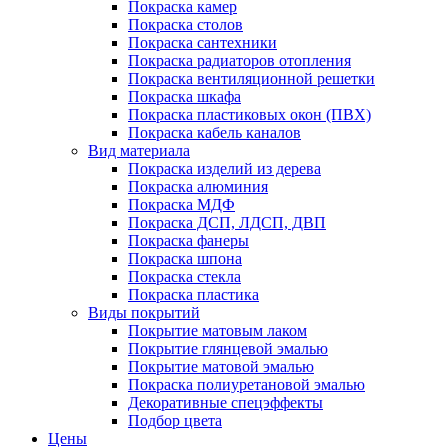
Покраска камер
Покраска столов
Покраска сантехники
Покраска радиаторов отопления
Покраска вентиляционной решетки
Покраска шкафа
Покраска пластиковых окон (ПВХ)
Покраска кабель каналов
Вид материала
Покраска изделий из дерева
Покраска алюминия
Покраска МДФ
Покраска ДСП, ЛДСП, ДВП
Покраска фанеры
Покраска шпона
Покраска стекла
Покраска пластика
Виды покрытий
Покрытие матовым лаком
Покрытие глянцевой эмалью
Покрытие матовой эмалью
Покраска полиуретановой эмалью
Декоративные спецэффекты
Подбор цвета
Цены