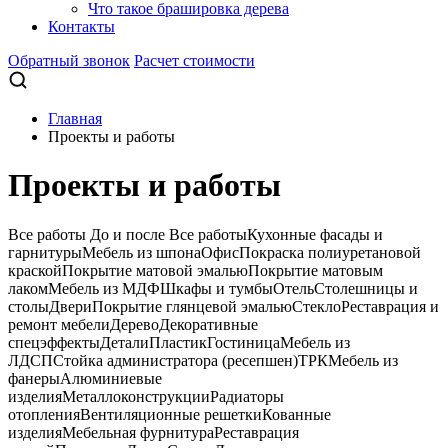
Что такое брашировка дерева
Контакты
Обратный звонок
Расчет стоимости
Главная
Проекты и работы
Проекты и работы
Все работы
До и после
Все работы
Кухонные фасады и
гарнитуры
Мебель из шпона
Офис
Покраска полиуретановой
краской
Покрытие матовой эмалью
Покрытие матовым
лаком
Мебель из МДФ
Шкафы и тумбы
Отель
Столешницы и
столы
Двери
Покрытие глянцевой эмалью
Стекло
Реставрация и
ремонт мебели
Дерево
Декоративные
спецэффекты
Детали
Пластик
Гостиница
Мебель из
ЛДСП
Стойка администратора (ресепшен)
ТРК
Мебель из
фанеры
Алюминиевые
изделия
Металлоконструкции
Радиаторы
отопления
Вентиляционные решетки
Кованные
изделия
Мебельная фурнитура
Реставрация