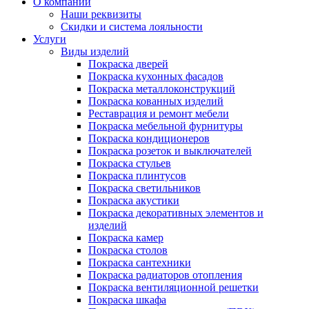
О компании
Наши реквизиты
Скидки и система лояльности
Услуги
Виды изделий
Покраска дверей
Покраска кухонных фасадов
Покраска металлоконструкций
Покраска кованных изделий
Реставрация и ремонт мебели
Покраска мебельной фурнитуры
Покраска кондиционеров
Покраска розеток и выключателей
Покраска стульев
Покраска плинтусов
Покраска светильников
Покраска акустики
Покраска декоративных элементов и
изделий
Покраска камер
Покраска столов
Покраска сантехники
Покраска радиаторов отопления
Покраска вентиляционной решетки
Покраска шкафа