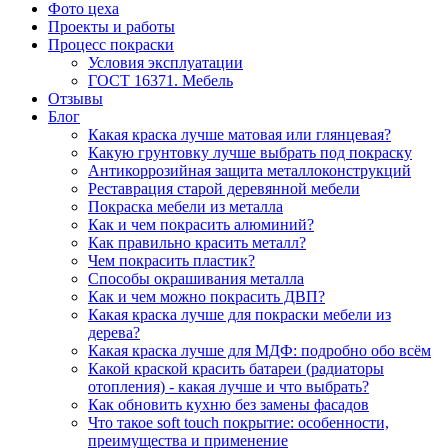
Фото цеха
Проекты и работы
Процесс покраски
Условия эксплуатации
ГОСТ 16371. Мебель
Отзывы
Блог
Какая краска лучше матовая или глянцевая?
Какую грунтовку лучше выбрать под покраску
Антикоррозийная защита металлоконструкций
Реставрация старой деревянной мебели
Покраска мебели из металла
Как и чем покрасить алюминий?
Как правильно красить металл?
Чем покрасить пластик?
Способы окрашивания металла
Как и чем можно покрасить ДВП?
Какая краска лучше для покраски мебели из
дерева?
Какая краска лучше для МДФ: подробно обо всём
Какой краской красить батареи (радиаторы
отопления) - какая лучше и что выбрать?
Как обновить кухню без замены фасадов
Что такое soft touch покрытие: особенности,
преимущества и применение