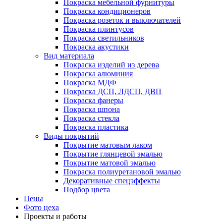
Покраска мебельной фурнитуры
Покраска кондиционеров
Покраска розеток и выключателей
Покраска плинтусов
Покраска светильников
Покраска акустики
Вид материала
Покраска изделий из дерева
Покраска алюминия
Покраска МДФ
Покраска ДСП, ЛДСП, ДВП
Покраска фанеры
Покраска шпона
Покраска стекла
Покраска пластика
Виды покрытий
Покрытие матовым лаком
Покрытие глянцевой эмалью
Покрытие матовой эмалью
Покраска полиуретановой эмалью
Декоративные спецэффекты
Подбор цвета
Цены
Фото цеха
Проекты и работы